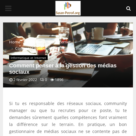
PRIMARY
MENU
Home
Informatique et Internet
Comment penser à la gestion des médias sociaux
Informatique et Internet
Comment penser à la gestion des médias
sociaux
2 février 2022
0
1896
Si tu es responsable des réseaux sociaux, community
manager ou que tu recrutes pour ce poste, tu te
demandes sûrement quelles compétences font vraiment
la différence sur le terrain. En pratique, un bon
gestionnaire de médias sociaux ne se contente pas de