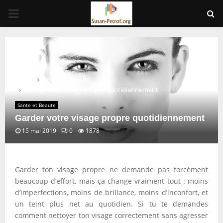
PRIMARY
MENU
Home
Sante et Beaute
Garder votre visage propre quotidiennement
Sante et Beaute
Garder votre visage propre quotidiennement
15 mai 2019
0
1878
Garder ton visage propre ne demande pas forcément
beaucoup d’effort, mais ça change vraiment tout : moins
d’imperfections, moins de brillance, moins d’inconfort, et
un teint plus net au quotidien. Si tu te demandes
comment nettoyer ton visage correctement sans agresser