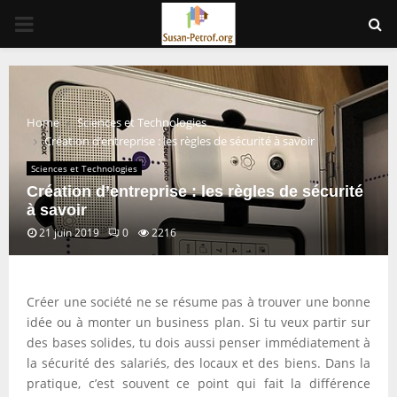
PRIMARY
MENU
Home
Sciences et Technologies
Création d’entreprise : les règles de sécurité à savoir
Sciences et Technologies
Création d’entreprise : les règles de sécurité
à savoir
21 juin 2019
0
2216
Créer une société ne se résume pas à trouver une bonne
idée ou à monter un business plan. Si tu veux partir sur
des bases solides, tu dois aussi penser immédiatement à
la sécurité des salariés, des locaux et des biens. Dans la
pratique, c’est souvent ce point qui fait la différence