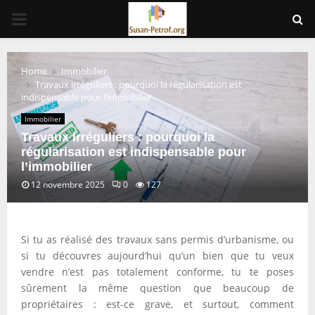
PRIMARY
MENU
Home
Immobilier
Travaux irréguliers : pourquoi la régularisation est
indispensable pour l’immobilier
Immobilier
Travaux irréguliers : pourquoi la
régularisation est indispensable pour
l’immobilier
12 novembre 2025
0
127
Si tu as réalisé des travaux sans permis d’urbanisme, ou
si tu découvres aujourd’hui qu’un bien que tu veux
vendre n’est pas totalement conforme, tu te poses
sûrement la même question que beaucoup de
propriétaires : est-ce grave, et surtout, comment