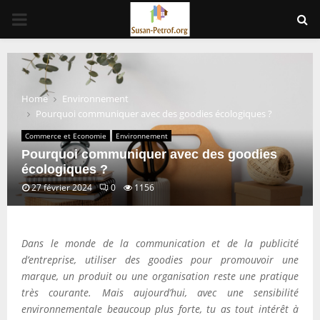
PRIMARY
MENU
Home
Environnement
Pourquoi communiquer avec des goodies écologiques ?
Commerce et Economie
Environnement
Pourquoi communiquer avec des goodies
écologiques ?
27 février 2024
0
1156
Dans le monde de la communication et de la publicité
d’entreprise, utiliser des goodies pour promouvoir une
marque, un produit ou une organisation reste une pratique
très courante. Mais aujourd’hui, avec une sensibilité
environnementale beaucoup plus forte, tu as tout intérêt à